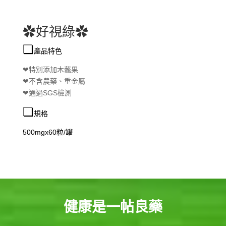
✿好視綠✿
❏
產品特色
❤
特別添加木虌果
❤不含農藥、重金屬
❤通過SGS檢測
❏
規格
500mgx60粒/罐
健康是一帖良藥