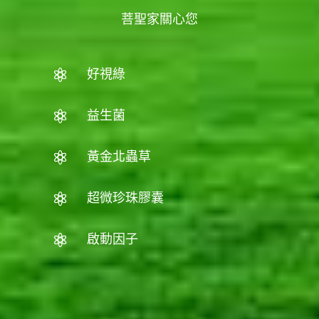
菩聖家關心您
好視綠

益生菌

黃金北蟲草

超微珍珠膠囊

啟動因子
